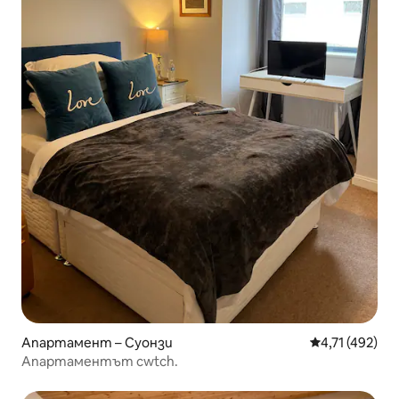
Апартамент – Суонзи
Средна оценка
4,71 (492)
Апартаментът cwtch.