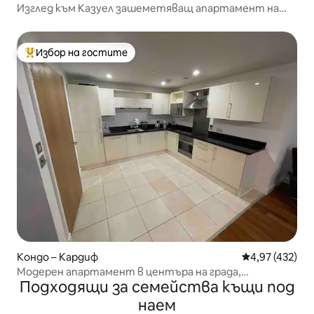
Изглед към Казуел зашеметяващ апартамент на
плажа
Избор на гостите
Най-популярен избор на гостите
Кондо – Кардиф
Средна оценка
4,97 (432)
Модерен апартамент в центъра на града,
Подходящи за семейства къщи под
превъзходно местоположение.
наем