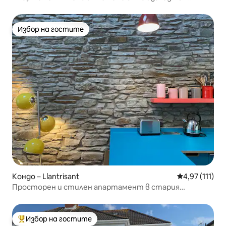
яхтеното пристанище.
Избор на гостите
Избор на гостите
Кондо – Llantrisant
Средна оценк
4,97 (111)
Просторен и стилен апартамент в стария
Лантрисант
Избор на гостите
Най-популярен избор на гостите