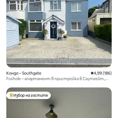
Кондо – Southgate
Средна оценка
4,99 (186)
Foxhole – апартамент в пристройка в Саутгейт,
Гауър
Избор на гостите
Най-популярен избор на гостите