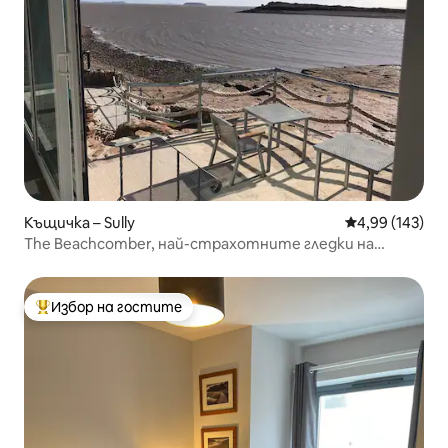
Къщичка – Sully
Средна оценка
4,99 (143)
The Beachcomber, най-страхотните гледки на
километри.
Избор на гостите
Най-популярен избор на гостите