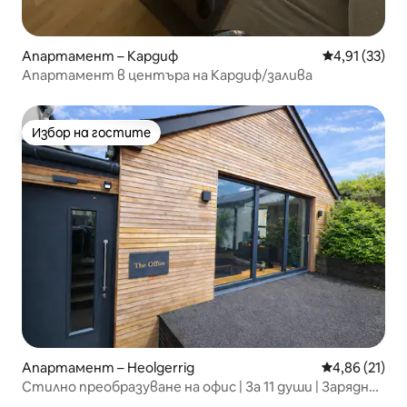
Апартамент – Кардиф
Средна оценк
4,91 (33)
Апартамент в центъра на Кардиф/залива
Избор на гостите
Избор на гостите
Апартамент – Heolgerrig
Средна оценк
4,86 (21)
Стилно преобразуване на офис | За 11 души | Зарядно
устройство за електромобили