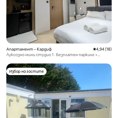
Апартамент – Кардиф
Средна оценк
4,94 (18)
Луксозно мини студио 1 · Безплатен паркинг +
климатик
Избор на гостите
Избор на гостите