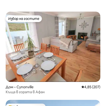
Избор на гостите
Избор на гостите
Дом – Cynonville
Средна оценка
4,85 (207)
Къща в гората в Афан