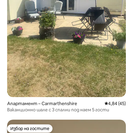
Апартамент – Carmarthenshire
Средна оценк
4,84 (45)
Ваканционно шале с 3 спални под наем 5 гости
Избор на гостите
Избор на гостите