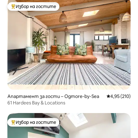
Избор на гостите
Най-популярен избор на гостите
Апартамент за гости – Ogmore-by-Sea
Средна оценка
4,95 (210)
61 Hardees Bay & Locations
Избор на гостите
Най-популярен избор на гостите