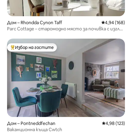
Дом – Rhondda Cynon Taff
Средна оценка
4,94 (168)
Parc Cottage – старомодно място за почивка с изглед
към планината
Избор на гостите
Най-популярен избор на гостите
Дом – Pontneddfechan
Средна оценка
4,98 (123)
Ваканционна къща Cwtch