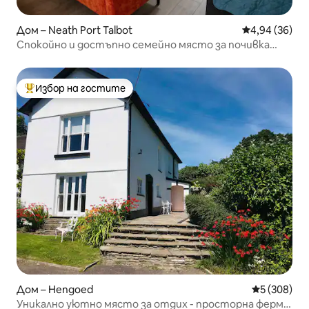
Дом – Neath Port Talbot
Средна оценк
4,94 (36)
Спокойно и достъпно семейно място за почивка
край брега
Избор на гостите
Най-популярен избор на гостите
Дом – Hengoed
Средна оце
5 (308)
Уникално уютно място за отдих - просторна ферма