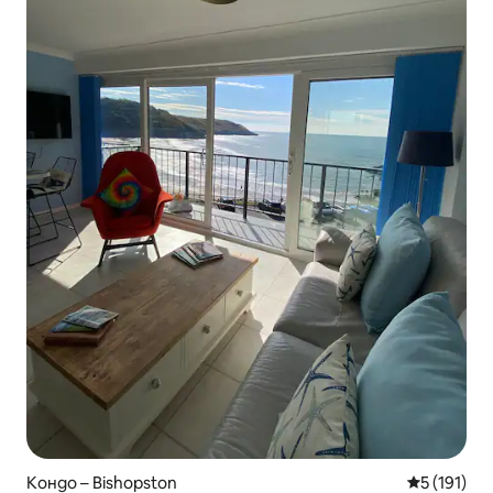
Кондо – Bishopston
Средна оце
5 (191)