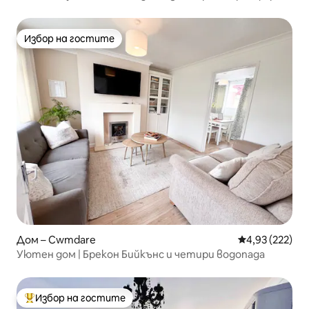
с 3 легла
Избор на гостите
Избор на гостите
Дом – Cwmdare
Средна оценка
4,93 (222)
Уютен дом | Брекон Бийкънс и четири водопада
Избор на гостите
Най-популярен избор на гостите