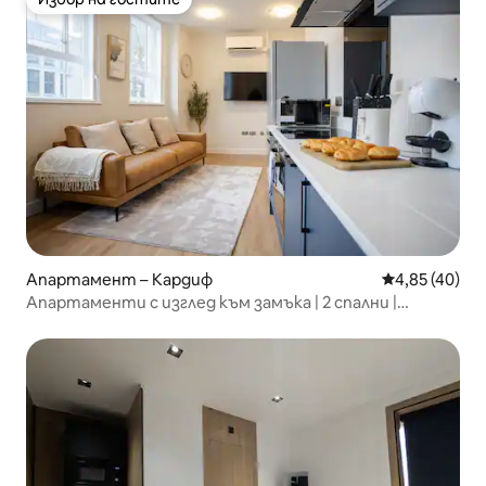
Избор на гостите
Апартамент – Кардиф
Средна оценк
4,85 (40)
Апартаменти с изглед към замъка | 2 спални |
Климатик