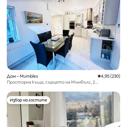
Дом – Mumbles
Средна оценка
4,95 (230)
Просторна къща, сърцето на Мъмбълс, 2
паркоместа
Избор на гостите
Избор на гостите