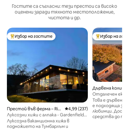
Гостите са съгласни: тези престои са високо
оценени заради тяхното местоположение,
чистота и др.
Избор на гостите
Избор на гос
Най-популярен избор на гостите
Най-популярен 
Дървена колиба 
Отдалечен екоот
зашеметяващия 
Това е дървена ко
е подходяща за 
Престой във ферма – Risc
Средна оценка: 4,99 от 5, 237
4,99 (237)
любимци. Достъпът на превозни
a
Луксозни хижи с алпака - Gardenfield
средства до то
Cabin
Луксозна ваканционна хижа в
обявата е през 
подножието на Тумбарлъм и
1,2 км МНОГО НЕ