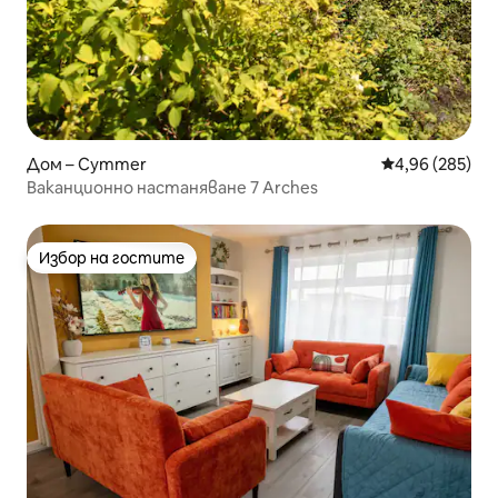
Дом – Cymmer
Средна оценка
4,96 (285)
Ваканционно настаняване 7 Arches
Избор на гостите
Избор на гостите