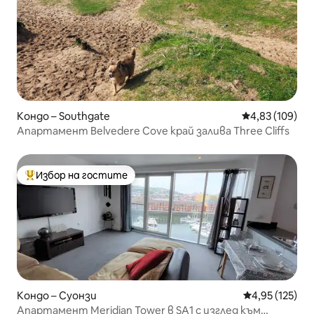
Кондо – Southgate
Средна оценка
4,83 (109)
Апартамент Belvedere Cove край залива Three Cliffs
Избор на гостите
Най-популярен избор на гостите
Кондо – Суонзи
Средна оценка
4,95 (125)
Апартамент Meridian Tower в SA1 с изглед към