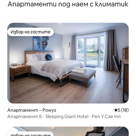
Апартаменти под наем с климатик
Избор на гостите
Избор на гостите
Апартамент – Powys
Средна оц
5 (18)
Апартамент 6 - Sleeping Giant Hotel - Pen Y Cae Inn
Избор на гостите