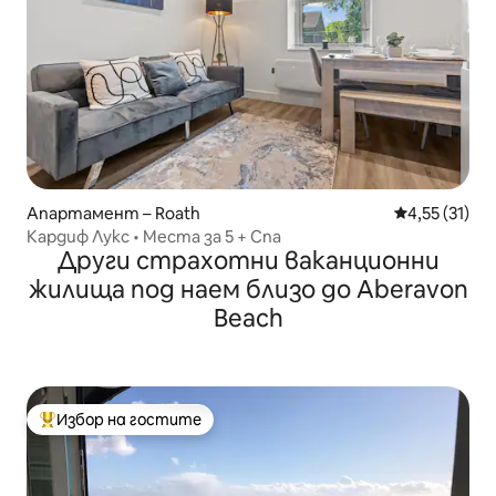
Апартамент – Roath
Средна оценк
4,55 (31)
Кардиф Лукс • Места за 5 + Спа
Други страхотни ваканционни
жилища под наем близо до Aberavon
Beach
Избор на гостите
Най-популярен избор на гостите