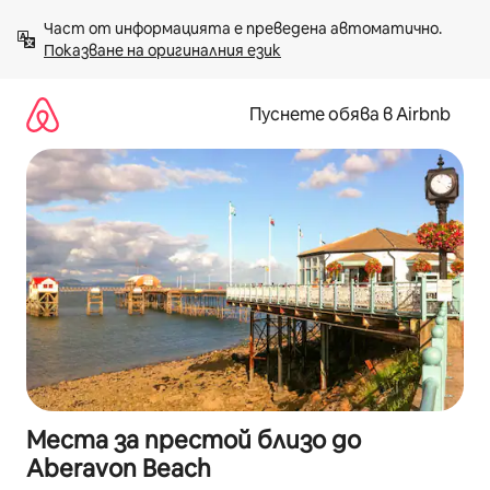
Пропускане
Част от информацията е преведена автоматично. 
към
Показване на оригиналния език
съдържанието
Пуснете обява в Airbnb
Места за престой близо до
Aberavon Beach