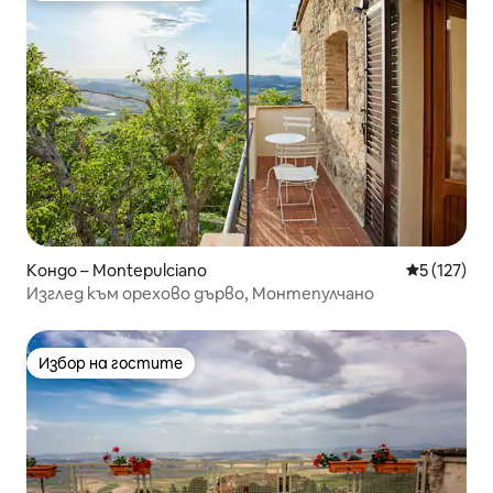
Кондо – Montepulciano
Средна оце
5 (127)
Изглед към орехово дърво, Монтепулчано
Избор на гостите
Избор на гостите