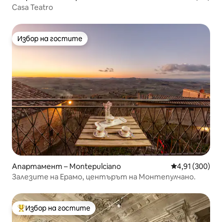
Casa Teatro
Избор на гостите
Избор на гостите
Апартамент – Montepulciano
Средна оценка
4,91 (300)
Залезите на Ерамо, центърът на Монтепулчано.
Избор на гостите
Най-популярен избор на гостите