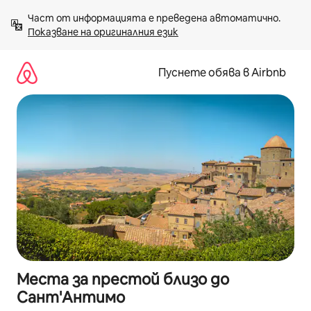
Пропускане
Част от информацията е преведена автоматично. 
към
Показване на оригиналния език
съдържанието
Пуснете обява в Airbnb
Места за престой близо до
Сант'Антимо