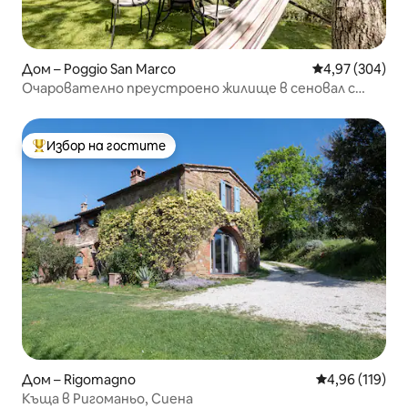
Дом – Poggio San Marco
Средна оценка
4,97 (304)
Очарователно преустроено жилище в сеновал с
изглед към хълмовете на Кианти
Избор на гостите
Най-популярен избор на гостите
Дом – Rigomagno
Средна оценка
4,96 (119)
Къща в Ригоманьо, Сиена