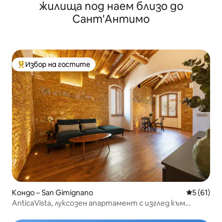
жилища под наем близо до
Сант'Антимо
Избор на гостите
Най-популярен избор на гостите
Кондо – San Gimignano
Средна оц
5 (61)
AnticaVista, луксозен апартамент с изглед към
кулата