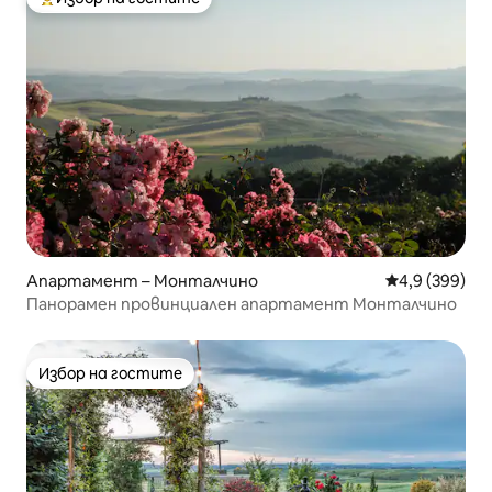
Най-популярен избор на гостите
Апартамент – Монталчино
Средна оценк
4,9 (399)
Панорамен провинциален апартамент Монталчино
Избор на гостите
Избор на гостите