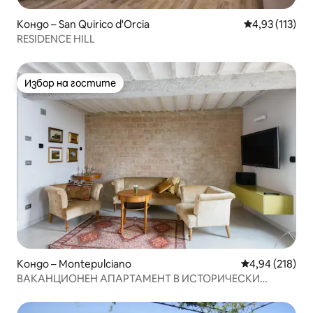
Кондо – San Quirico d'Orcia
Средна оценка
4,93 (113)
RESIDENCE HILL
Избор на гостите
Избор на гостите
Кондо – Montepulciano
Средна оценка
4,94 (218)
ВАКАНЦИОНЕН АПАРТАМЕНТ В ИСТОРИЧЕСКИ
ДВОРЕЦ – МАРИНА