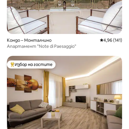
Кондо – Монталчино
Средна оценка
4,96 (141)
Апартамент "Note di Paesaggio"
Избор на гостите
Най-популярен избор на гостите