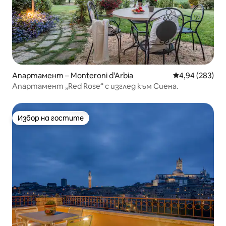
Апартамент – Monteroni d'Arbia
Средна оценка
4,94 (283)
Апартамент „Red Rose“ с изглед към Сиена.
Избор на гостите
Избор на гостите