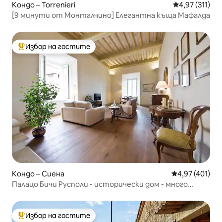
Кондо – Torrenieri
Средна оценка
4,97 (311)
[9 минути от Монталчино] Елегантна къща Мафалда
Избор на гостите
Най-популярен избор на гостите
Кондо – Сиена
Средна оценка
4,97 (401)
Палацо Бичи Русполи - исторически дом - много
централно
Избор на гостите
Най-популярен избор на гостите