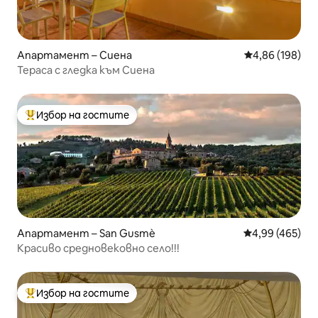
Апартамент – Сиена
Средна оценка
4,86 (198)
Тераса с гледка към Сиена
Избор на гостите
Най-популярен избор на гостите
Апартамент – San Gusmè
Средна оценка
4,99 (465)
Красиво средновековно село!!!
Избор на гостите
Най-популярен избор на гостите