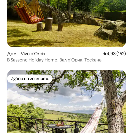
Дом – Vivo d’Orcia
Средна оценка
4,93 (152)
В Sassone Holiday Home, Вал д'Орча, Тоскана
Избор на гостите
Избор на гостите