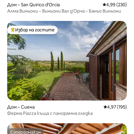
Дом – San Quirico d'Orcia
Средна оценка
4,99 (230)
Алма Виньони – Виньони Вал д'Орча – Баньо Виньони
Избор на гостите
Най-популярен избор на гостите
Дом – Сиена
Средна оценка
4,97 (195)
Ферма Piazza къща с панорамна гледка
Супердомакин