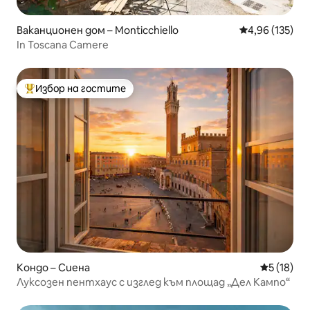
Ваканционен дом – Monticchiello
Средна оценка
4,96 (135)
In Toscana Camere
Избор на гостите
Най-популярен избор на гостите
Кондо – Сиена
Средна оц
5 (18)
Луксозен пентхаус с изглед към площад „Дел Кампо“