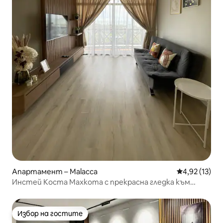
Апартамент – Malacca
Средна оценк
4,92 (13)
Инстей Коста Махкота с прекрасна гледка към
морето
Избор на гостите
Избор на гостите