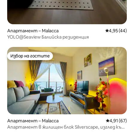
Апартамент – Malacca
Средна оценк
4,95 (44)
YOLO@Seaview Балийска резиденция
Избор на гостите
Избор на гостите
Апартамент – Malacca
Средна оценк
4,91 (67)
Апартамент в жилищен блок Silverscape, изглед към
морето, вана, 2 спални, 4 легла, Wi-Fi