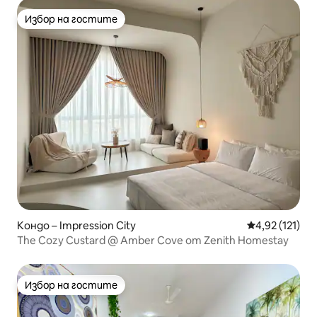
Избор на гостите
Избор на гостите
Кондо – Impression City
Средна оценка
4,92 (121)
The Cozy Custard @ Amber Cove от Zenith Homestay
Избор на гостите
Избор на гостите