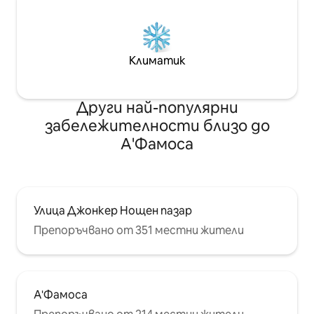
Климатик
Други най-популярни
забележителности близо до
А'Фамоса
Улица Джонкер Нощен пазар
Препоръчвано от 351 местни жители
А'Фамоса