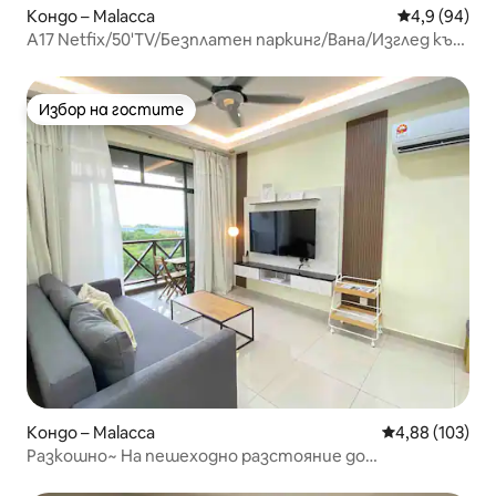
Кондо – Malacca
Средна оцен
4,9 (94)
A17 Netfix/50'TV/Безплатен паркинг/Вана/Изглед към
морето/Вана с изглед към морето
Избор на гостите
Избор на гостите
Кондо – Malacca
Средна оценка
4,88 (103)
Разкошно~ На пешеходно разстояние до
РАЗГЛЕДАНЕ, ПАЗАРУВАНЕ и ХРАНЕНЕ