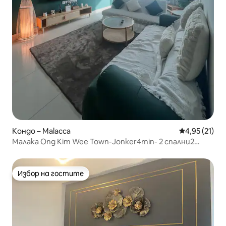
Кондо – Malacca
Средна оценк
4,95 (21)
Малака Ong Kim Wee Town-Jonker4min- 2 спални2
бани6 души
Избор на гостите
Избор на гостите