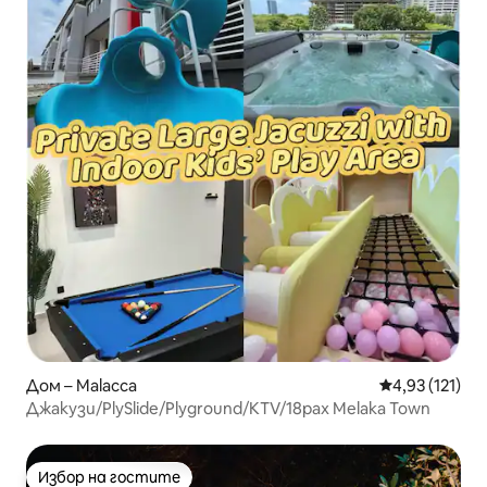
Дом – Malacca
Средна оценка
4,93 (121)
Джакузи/PlySlide/Plyground/KTV/18pax Melaka Town
Избор на гостите
Избор на гостите