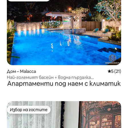
Дом – Malacca
Средна оц
5 (21)
Най-големият басейн + водна пързалка
Апартаменти под наем с климатик
#ЦентърНаГрада #25px #KTV
Избор на гостите
Избор на гостите