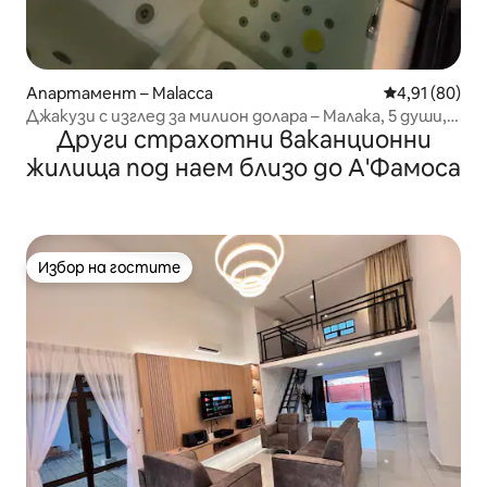
Апартамент – Malacca
Средна оценк
4,91 (80)
Джакузи с изглед за милион долара – Малака, 5 души,
Други страхотни ваканционни
нов Coway
жилища под наем близо до А'Фамоса
Избор на гостите
Избор на гостите