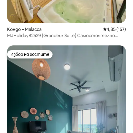
Кондо – Malacca
Средна оценка
4,85 (157)
MJHolidayB2529 {Grandeur Suite} Самостоятелно
джакузи
Избор на гостите
Избор на гостите