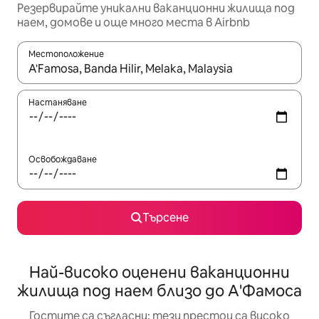
Резервирайте уникални ваканционни жилища под
наем, домове и още много места в Airbnb
Местоположение
Когато резултатите се покажат, използвайте клавишите 
Настаняване
Освобождаване
Търсене
Най-високо оценени ваканционни
жилища под наем близо до А'Фамоса
Гостите са съгласни: тези престои са високо