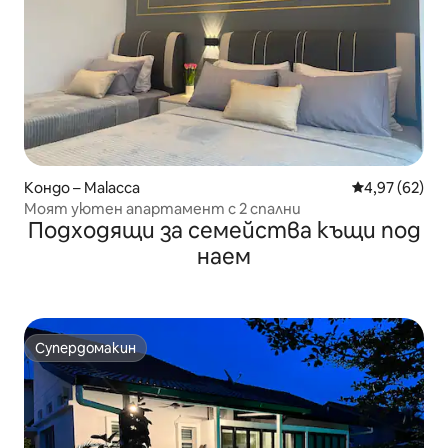
Кондо – Malacca
Средна оценк
4,97 (62)
Моят уютен апартамент с 2 спални
Подходящи за семейства къщи под
наем
Супердомакин
Супердомакин