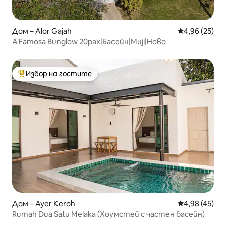
Дом – Alor Gajah
Средна оценк
4,96 (25)
A'Famosa Bunglow 20pax|Басейн|Muji|Ново
Избор на гостите
Най-популярен избор на гостите
Дом – Ayer Keroh
Средна оценк
4,98 (45)
Rumah Dua Satu Melaka (Хоумстей с частен басейн)