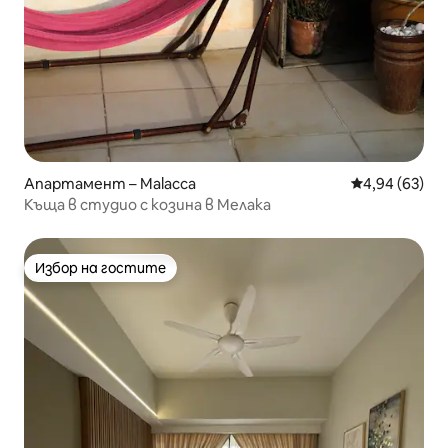
Апартамент – Malacca
Средна оценк
4,94 (63)
Къща в студио с козина в Мелака
Избор на гостите
Избор на гостите