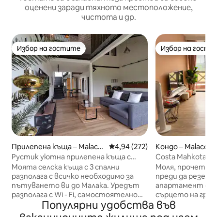
оценени заради тяхното местоположение,
чистота и др.
Избор на гостите
Избор на гости
Избор на гостите
Избор на гости
Прилепена къща – Malacc
Средна оценка: 4,94 от 5, 272
4,94 (272)
Кондо – Malacca
a
Рустик уютна прилепена къща с
Costa Mahkota@C
голям диван [6 минути до Jonkerwalk]
Wifi+Netflix)
Моята селска къща с 3 спални
Моля, прочетет
разполага с всичко необходимо за
преди да резервирате
пътуването ви до Малака. Уредът
апартамент с 1 
разполага с Wi - Fi, самостоятелно
сърцето на град
Популярни удобства във
настаняване и безплатен паркинг.
БЕЗПЛАТЕН висок
По време на престоя си можете да
✤ Смарт телев