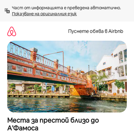
Пропускане
Част от информацията е преведена автоматично. 
към
Показване на оригиналния език
съдържанието
Пуснете обява в Airbnb
Места за престой близо до
А'Фамоса