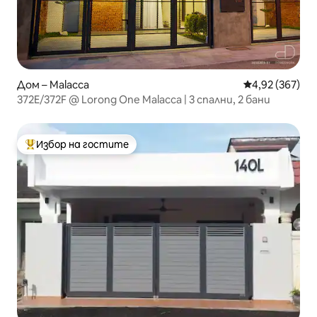
Дом – Malacca
Средна оценка
4,92 (367)
372E/372F @ Lorong One Malacca | 3 спални, 2 бани
Избор на гостите
Най-популярен избор на гостите