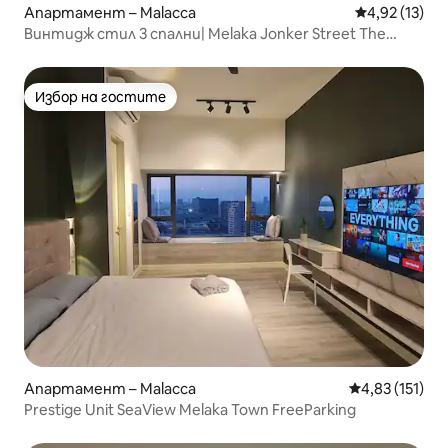
Апартамент – Malacca
Средна оценк
4,92 (13)
Винтидж стил 3 спални| Melaka Jonker Street The
Shore
Избор на гостите
Избор на гостите
Апартамент – Malacca
Средна оценка
4,83 (151)
Prestige Unit SeaView Melaka Town FreeParking