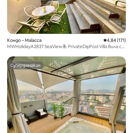
Кондо – Malacca
Средна оценка
4,84 (171)
MWHolidayA2837 SeaView🏝 PrivateDipPool Villa Вилa с
басейн и самостоятелен басейн
Супердомакин
Супердомакин