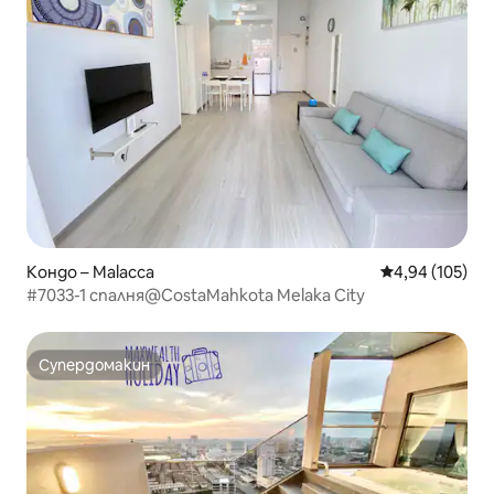
Кондо – Malacca
Средна оценка
4,94 (105)
#7033-1 спалня@CostaMahkota Melaka City
Супердомакин
Супердомакин