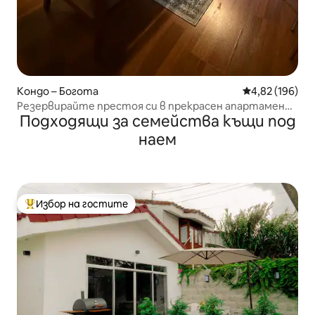
Кондо – Богота
Средна оценка
4,82 (196)
Резервирайте престоя си в прекрасен апартамент
Подходящи за семейства къщи под
в Богота
наем
Избор на гостите
Най-популярен избор на гостите