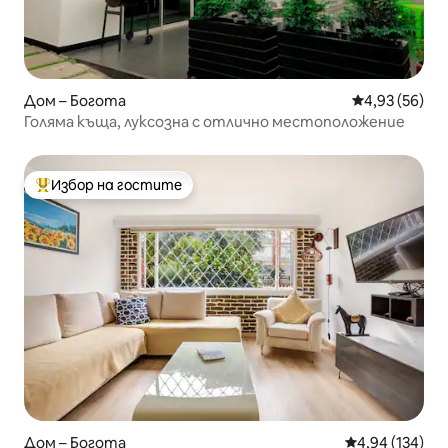
Дом – Богота
Средна оценк
4,93 (56)
Голяма къща, луксозна с отлично местоположение
Избор на гостите
Най-популярен избор на гостите
Дом – Богота
Средна оценка
4,94 (134)