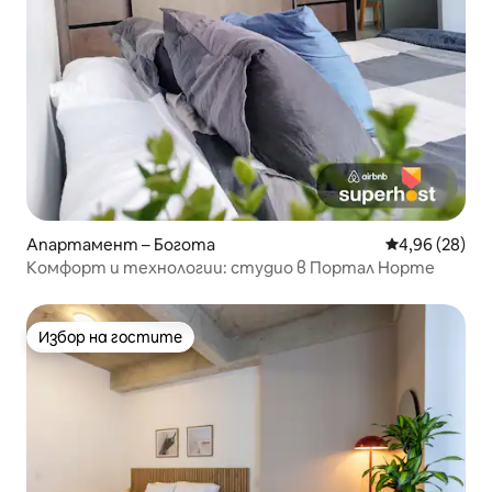
Апартамент – Богота
Средна оценк
4,96 (28)
Комфорт и технологии: студио в Портал Норте
Избор на гостите
Избор на гостите