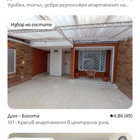
Удобен, топъл, добре разположен апартамент на
първия етаж
Избор на гостите
Избор на гостите
Дом – Богота
Средна оценк
4,86 (49)
101 - Красив апартамент в централна зона.