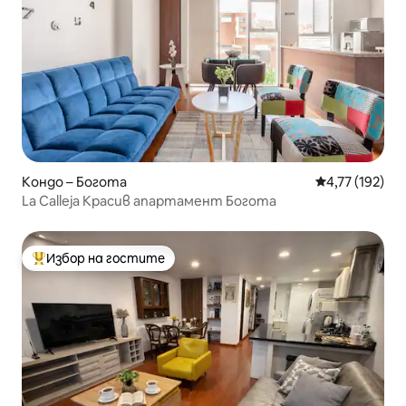
Кондо – Богота
Средна оценка
4,77 (192)
La Calleja Красив апартамент Богота
Избор на гостите
Най-популярен избор на гостите