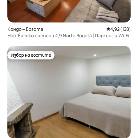
Кондо – Богота
Средна оценка
4,92 (138)
Най-високо оценени 4,9 Norte Bogotá | Паркинг и Wi-Fi
Избор на гостите
Избор на гостите