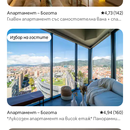
Апартамент – Богота
Средна оценка
4,73 (142)
Главен апартамент със самостоятелна вана + спа
басейн в клубна къща
Избор на гостите
Избор на гостите
Апартамент – Богота
Средна оценка
4,94 (160)
*Луксозен апартамент на висок етаж* Панорамни
гледки, басейн и паркинг