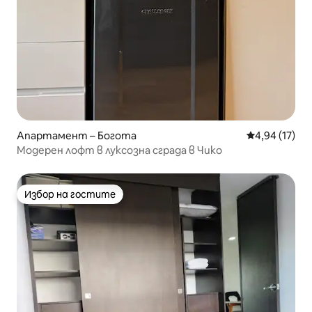
Апартамент – Богота
Средна оценк
4,94 (17)
Модерен лофт в луксозна сграда в Чико
Избор на гостите
Избор на гостите