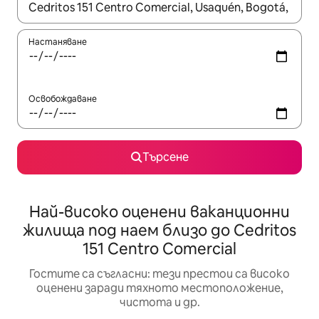
Когато резултатите се покажат, използвайте клавишите 
Настаняване
Освобождаване
Търсене
Най-високо оценени ваканционни
жилища под наем близо до Cedritos
151 Centro Comercial
Гостите са съгласни: тези престои са високо
оценени заради тяхното местоположение,
чистота и др.