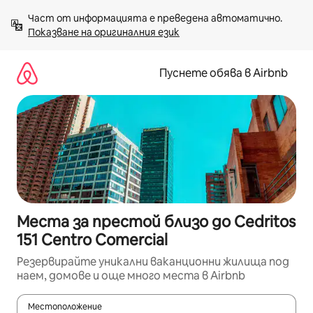
Пропускане
Част от информацията е преведена автоматично. 
към
Показване на оригиналния език
съдържанието
Пуснете обява в Airbnb
Места за престой близо до Cedritos
151 Centro Comercial
Резервирайте уникални ваканционни жилища под
наем, домове и още много места в Airbnb
Местоположение