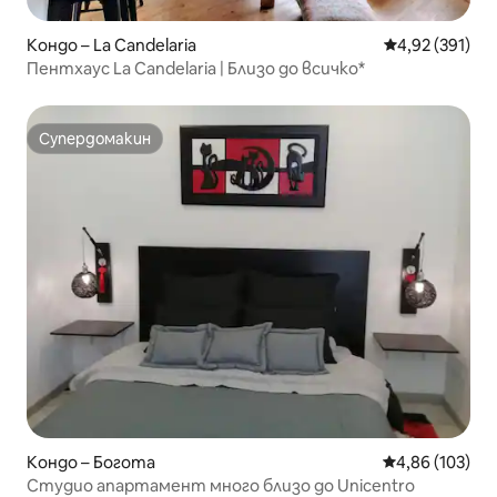
Кондо – La Candelaria
Средна оценка
4,92 (391)
Пентхаус La Candelaria | Близо до всичко*
Супердомакин
Супердомакин
Кондо – Богота
Средна оценка
4,86 (103)
Студио апартамент много близо до Unicentro