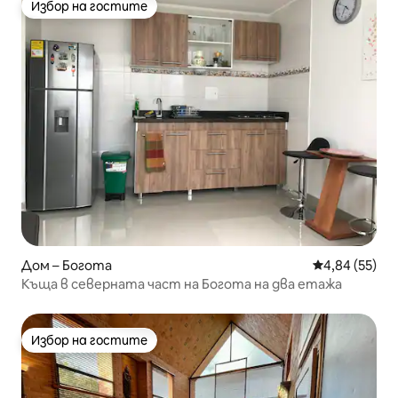
Избор на гостите
Избор на гостите
Дом – Богота
Средна оценк
4,84 (55)
Къща в северната част на Богота на два етажа
Избор на гостите
Избор на гостите