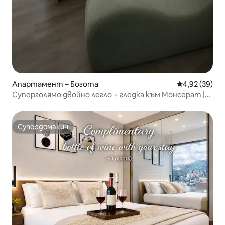
Апартамент – Богота
Средна оценк
4,92 (39)
Суперголямо двойно легло + гледка към Монсерат |
Етаж 19
Супердомакин
Супердомакин