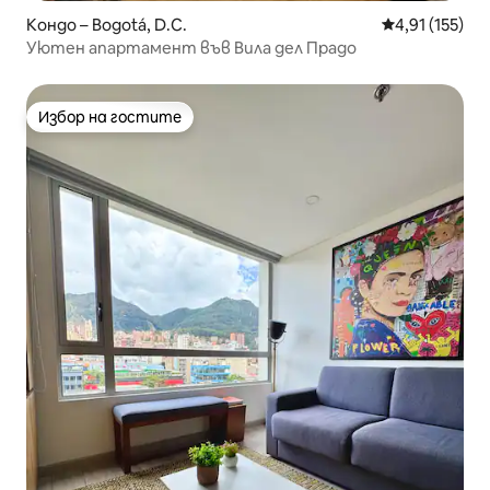
Кондо – Bogotá, D.C.
Средна оценка
4,91 (155)
Уютен апартамент във Вила дел Прадо
Избор на гостите
Избор на гостите