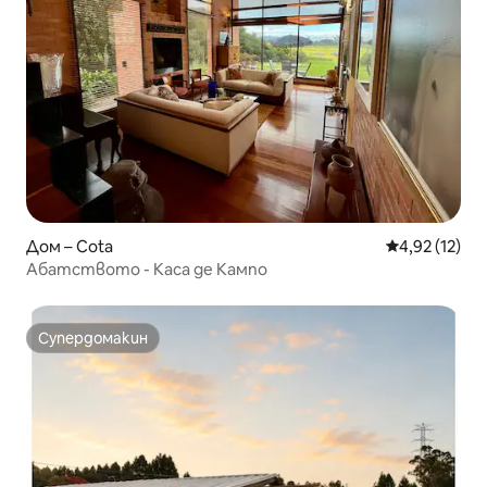
Дом – Cota
Средна оценк
4,92 (12)
Абатството - Каса де Кампо
Супердомакин
Супердомакин