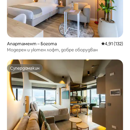
Апартамент – Богота
Средна оценка
4,91 (132)
Модерен и уютен лофт, добре оборудван
Супердомакин
Супердомакин