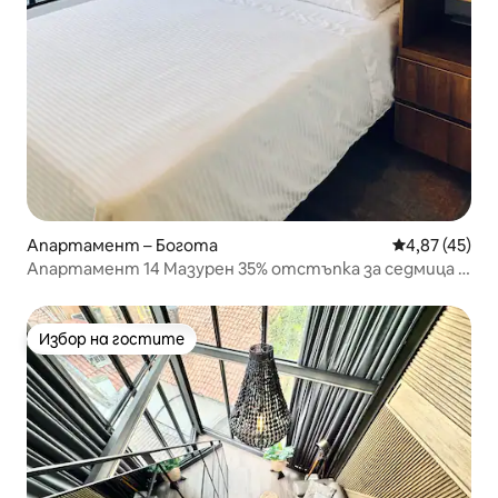
Апартамент – Богота
Средна оценк
4,87 (45)
Апартамент 14 Мазурен 35% отстъпка за седмица /
45% отстъпка за месец
Избор на гостите
Избор на гостите