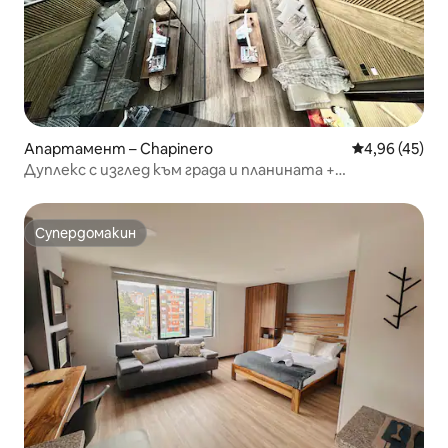
Апартамент – Chapinero
Средна оценк
4,96 (45)
Дуплекс с изглед към града и планината +
самостоятелно настаняване
Супердомакин
Супердомакин