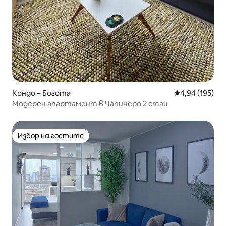
Кондо – Богота
Средна оценка
4,94 (195)
Модерен апартамент в Чапинеро 2 стаи
Избор на гостите
Избор на гостите