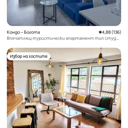
Кондо – Богота
Средна оценка
4,88 (136)
Впечатлящ туристически апартамент тип студио
в Канделария
Избор на гостите
Избор на гостите