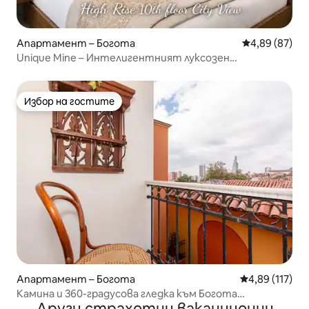
Апартамент – Богота
Средна оценк
4,89 (87)
Unique Mine – Интелигентният луксозен
небостъргач
Избор на гостите
Избор на гостите
Апартамент – Богота
Средна оценка
4,89 (117)
Камина и 360-градусова гледка към Богота
Други страхотни ваканционни
Канделария