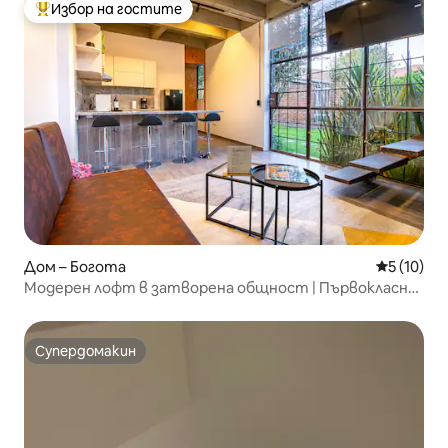
Избор на гостите
Най-популярен избор на гостите
Дом – Богота
Средна оц
5 (10)
Модерен лофт в затворена общност | Първокласно
местоположение
Супердомакин
Супердомакин